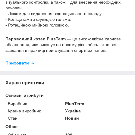
візуального контролю, а також для внесення необхідних
речовин.
- Люком для видалення відпрацьованого солоду.
- Коліщатами з функцією гальма.
- Ротаційною мийною головкою.
Пароводний котел PlusTerm
— це високоякісне харчове
обладнання, яке виконує на новому рівні абсолютно всі
завдання в практиці приготування спиртних напоїв.
Приховати
Характеристики
Основні атрибути
Виробник
PlusTerm
Країна виробник
Україна
Стан
Новий
Обсяг
Об'єм (л)
100