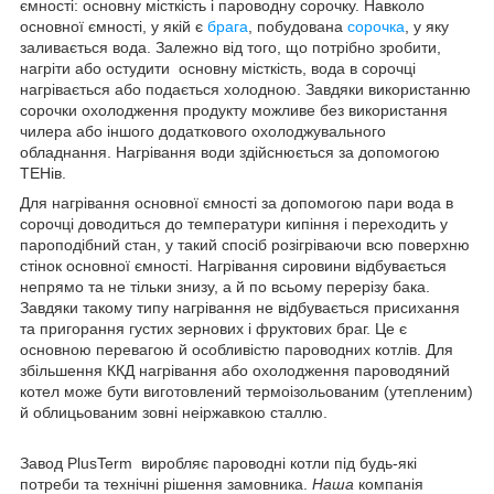
ємності: основну місткість і пароводну сорочку. Навколо
основної ємності, у якій є
брага
, побудована
сорочка
, у яку
заливається вода. Залежно від того, що потрібно зробити,
нагріти або остудити основну місткість, вода в сорочці
нагрівається або подається холодною. Завдяки використанню
сорочки охолодження продукту можливе без використання
чилера або іншого додаткового охолоджувального
обладнання. Нагрівання води здійснюється за допомогою
ТЕНів.
Для нагрівання основної ємності за допомогою пари вода в
сорочці доводиться до температури кипіння і переходить у
пароподібний стан, у такий спосіб розігріваючи всю поверхню
стінок основної ємності. Нагрівання сировини відбувається
непрямо та не тільки знизу, а й по всьому перерізу бака.
Завдяки такому типу нагрівання не відбувається присихання
та пригорання густих зернових і фруктових браг. Це є
основною перевагою й особливістю пароводних котлів. Для
збільшення ККД нагрівання або охолодження пароводяний
котел може бути виготовлений термоізольованим (утепленим)
й облицьованим зовні неіржавкою сталлю.
Завод PlusTerm виробляє пароводні котли під будь-які
потреби та технічні рішення замовника.
Наша
компанія