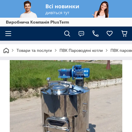
Виробнича Компанія PlusTerm
Товари та послуги
ПВК Пароводяні котли
ПВК парово