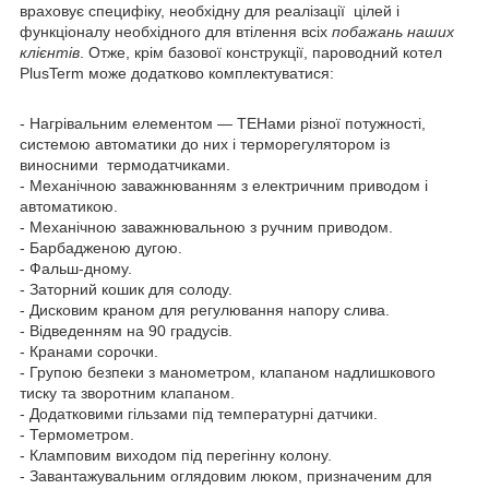
враховує специфіку, необхідну для реалізації цілей і
функціоналу необхідного для втілення всіх
побажань наших
клієнтів
. Отже, крім базової конструкції, пароводний котел
PlusTerm може додатково комплектуватися:
- Нагрівальним елементом — ТЕНами різної потужності,
системою автоматики до них і терморегулятором із
виносними термодатчиками.
- Механічною заважнюванням з електричним приводом і
автоматикою.
- Механічною заважнювальною з ручним приводом.
- Барбадженою дугою.
- Фальш-дному.
- Заторний кошик для солоду.
- Дисковим краном для регулювання напору слива.
- Відведенням на 90 градусів.
- Кранами сорочки.
- Групою безпеки з манометром, клапаном надлишкового
тиску та зворотним клапаном.
- Додатковими гільзами під температурні датчики.
- Термометром.
- Кламповим виходом під перегінну колону.
- Завантажувальним оглядовим люком, призначеним для