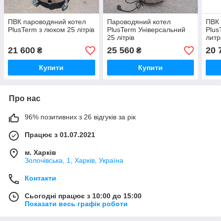
ПВК пароводяний котел
Пароводяний котел
ПВК 
PlusTerm з люком 25 літрів
PlusTerm Універсальний
Plus
25 літрів
литр
21 600
25 560
20 
₴
₴
Купити
Купити
Про нас
96% позитивних з 26 відгуків за рік
Працює з 01.07.2021
м. Харків
Золочівська, 1, Харків, Україна
Контакти
Сьогодні працює з 10:00 до 15:00
Показати весь графік роботи