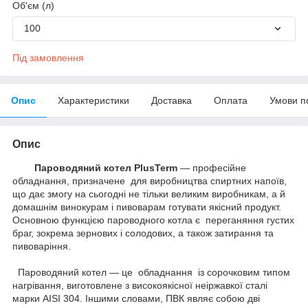
Об'єм (л)
100
Під замовлення
Опис
Характеристики
Доставка
Оплата
Умови п
Опис
Пароводяний котел
PlusTerm
— професійне
обладнання, призначене для виробництва спиртних напоїв,
що дає змогу на сьогодні не тільки великим виробникам, а й
домашнім винокурам і пивоварам готувати якісний продукт.
Основною функцією пароводного котла є переганяння густих
браг, зокрема зернових і солодових, а також затирання та
пивоваріння.
Пароводяний котел
— це обладнання із сорочковим типом
нагрівання, виготовлене з високоякісної неіржавкої сталі
марки AISI 304. Іншими словами, ПВК являє собою дві